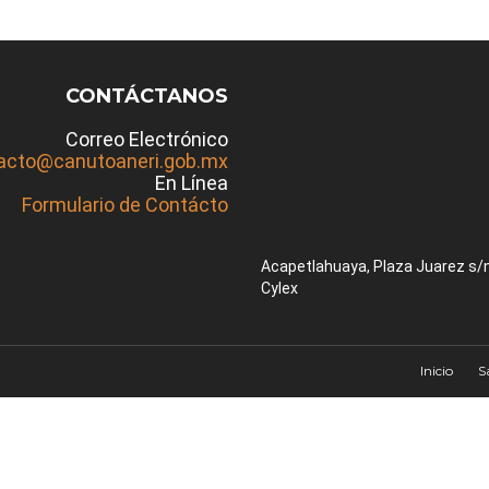
CONTÁCTANOS
Correo Electrónico
acto@canutoaneri.gob.mx
En Línea
Formulario de Contácto
Acapetlahuaya, Plaza Juarez s/
Cylex
Inicio
S