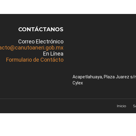
CONTÁCTANOS
Correo Electrónico
acto@canutoaneri.gob.mx
En Línea
Formulario de Contácto
Acapetlahuaya, Plaza Juarez s/
Cylex
Inicio
S