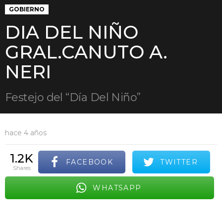
GOBIERNO
DIA DEL NIÑO
GRAL.CANUTO A.
NERI
Festejo del “Día Del Niño”
hace 4 años
1.2K
FACEBOOK
TWITTER
shares
WHATSAPP