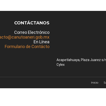
CONTÁCTANOS
Correo Electrónico
acto@canutoaneri.gob.mx
En Línea
Formulario de Contácto
Acapetlahuaya, Plaza Juarez s/
Cylex
Inicio
S